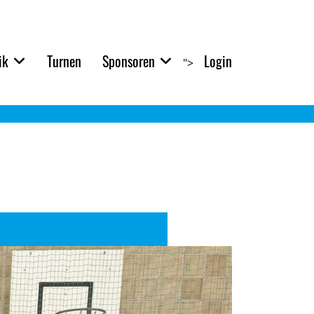
ik
Turnen
Sponsoren
Login
">