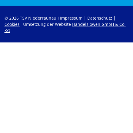
© 2026 TSV Niederraunau I
Impressum
|
Datenschutz
|
Cookies
|Umsetzung der Website
Handelslöwen GmbH & Co.
KG